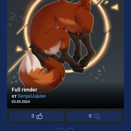
2
Full render
от
SergalJujube
03.05.2024
0
0