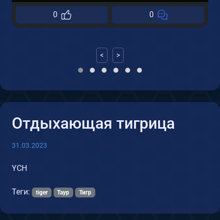
0
0
<
>
Отдыхающая тигрица
31.03.2023
YCH
Теги:
tiger
Таур
Тигр