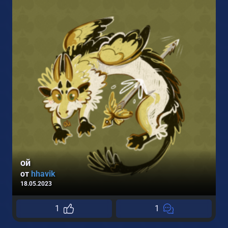
1
ой
от
hhavik
18.05.2023
1
1