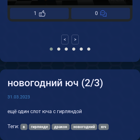
1
1
0
<
>
новогодний юч (2/3)
31.03.2023
ещё один слот юча с гирляндой
Теги:
в
гирлянде
дракон
новогодний
юч