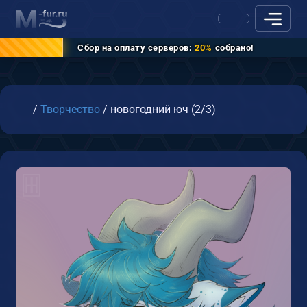
Сбор на оплату серверов:
20%
собрано!
Главная
/
Творчество
/
новогодний юч (2/3)