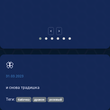
2
<
>
🦋
31.03.2023
и снова традишка
Теги:
бабочка
дракон
розовый