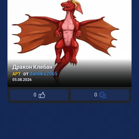
Дракон Клебан
от
danilka2065
АРТ
05.08.2026
0
0
1