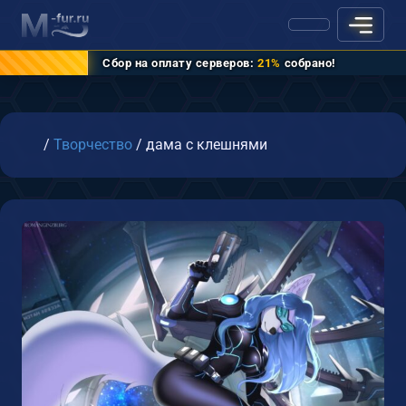
Сбор на оплату серверов:
21%
собрано!
Главная
/
Творчество
/
дама с клешнями