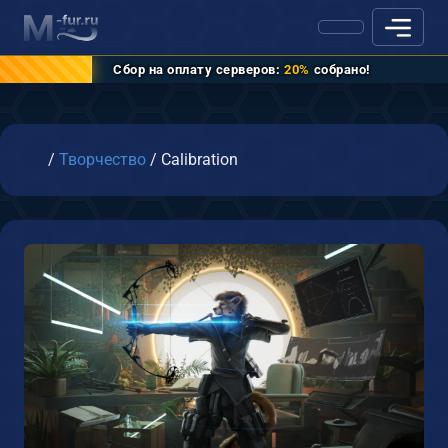
Сбор на оплату серверов:
20%
собрано!
Главная
/
Творчество
/
Calibration