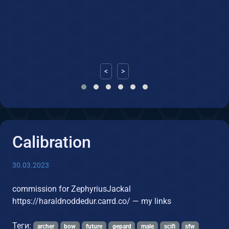
<
>
Calibration
30.03.2023
commission for ZephyriusJackal
https://haraldnoddedur.carrd.co/ — my links
Теги:
archer
bow
future
gepard
male
scifi
sfw