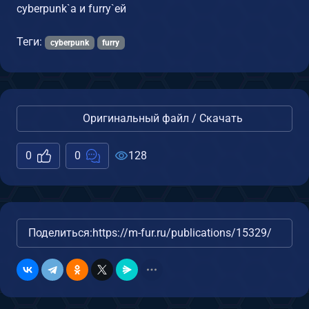
cyberpunk`a и furry`ей
Теги:
cyberpunk
furry
Оригинальный файл / Скачать
0
0
128
Поделиться:
https://m-fur.ru/publications/15329/