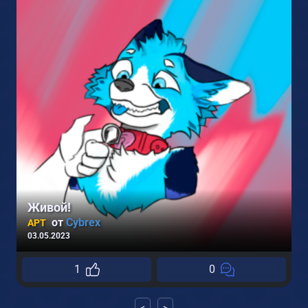
Живой!
от
Cybrex
АРТ
03.05.2023
1
1
0