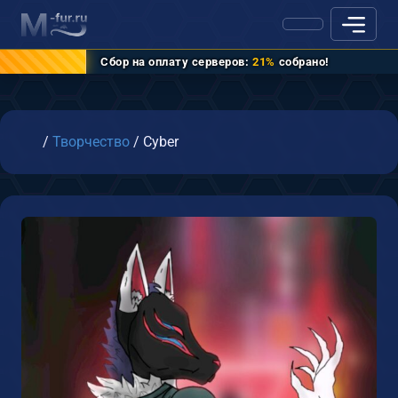
Сбор на оплату серверов:
21%
собрано!
Главная
/
Творчество
/
Cyber