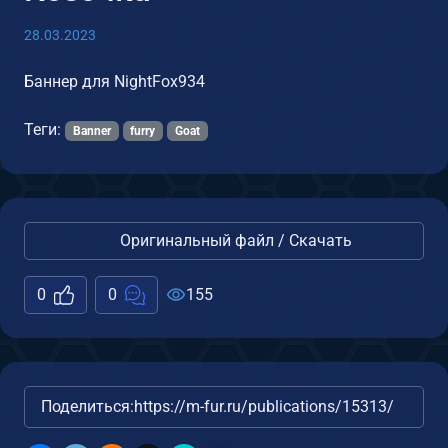
28.03.2023
Баннер для NightFox934
Теги:
Banner
furry
Goat
Оригинальный файл / Скачать
0
0
155
Поделиться:
https://m-fur.ru/publications/15313/