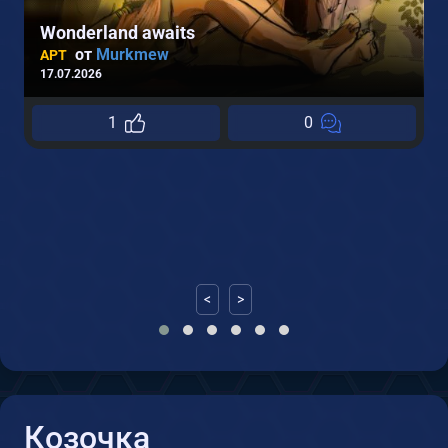
Wonderland awaits
от
Murkmew
АРТ
17.07.2026
1
0
2
<
>
Козочка