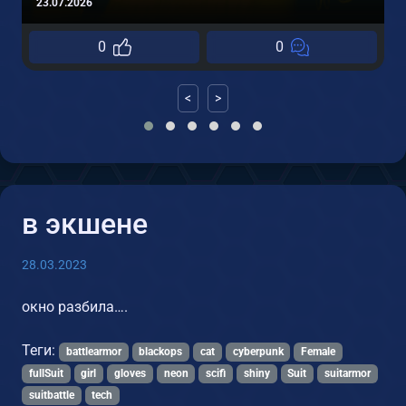
23.07.2026
0
0
<
>
в экшене
28.03.2023
окно разбила….
Теги:
battlearmor
blackops
cat
cyberpunk
Female
fullSuit
girl
gloves
neon
scifi
shiny
Suit
suitarmor
suitbattle
tech