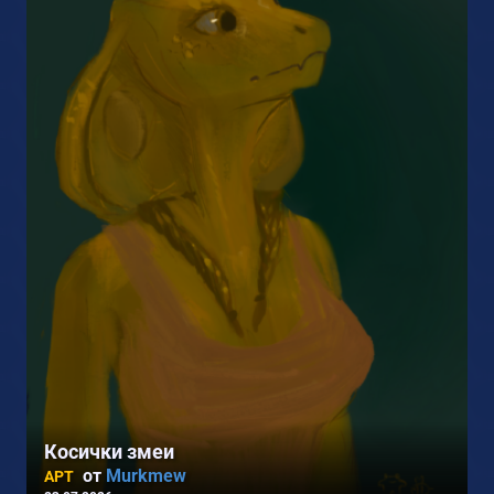
1
Косички змеи
от
Murkmew
АРТ