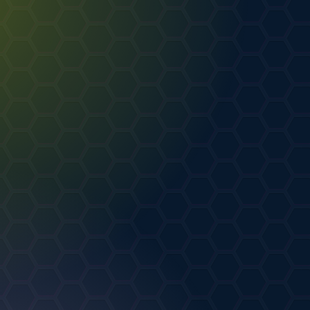
AMBY
от
Meriko
РТ
.08.2026
0
0
Magic dishes
от
Murkmew
АРТ
20.07.2026
1
0