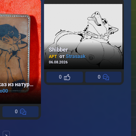
B
А
05
Shibber
от
Strasaak
АРТ
06.08.2026
0
0
Чехлы на заказ из натуральной кожи
lo00
0
>