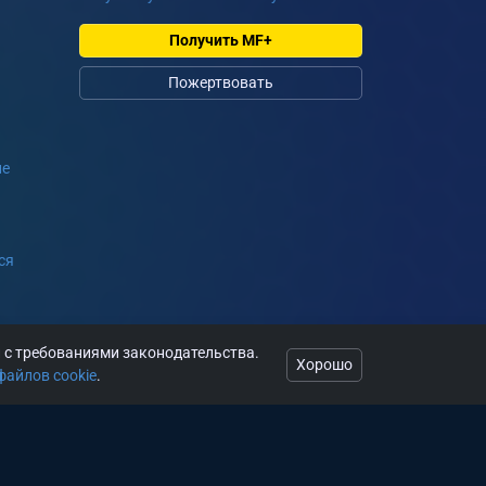
Получить MF+
Пожертвовать
ие
ся
и с требованиями законодательства.
Хорошо
файлов cookie
.