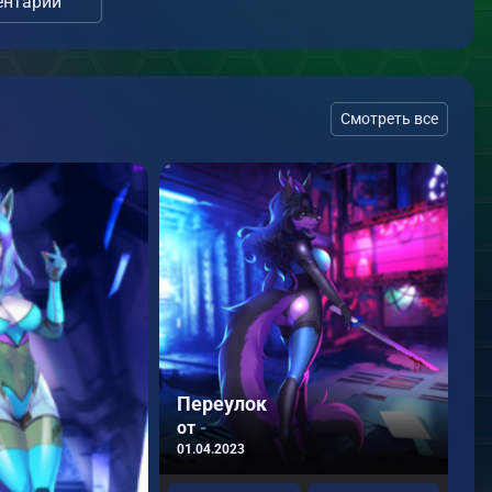
нтарии
Смотреть все
в
о
31
Переулок
от
-
01.04.2023