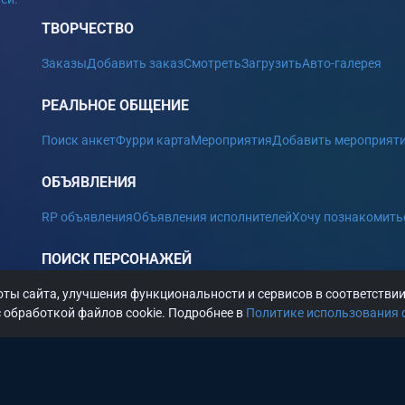
ТВОРЧЕСТВО
Заказы
Добавить заказ
Смотреть
Загрузить
Авто-галерея
РЕАЛЬНОЕ ОБЩЕНИЕ
Поиск анкет
Фурри карта
Мероприятия
Добавить мероприят
ОБЪЯВЛЕНИЯ
RP объявления
Объявления исполнителей
Хочу познакомить
ПОИСК ПЕРСОНАЖЕЙ
ты сайта, улучшения функциональности и сервисов в соответстви
САЙТ
 обработкой файлов cookie. Подробнее в
Политике использования 
Статьи
Вакансии
Новости сайта
Администрация
Условия обслуживания (Пользовательское соглашение)
Правила сайта
Политика конфиденциальности
Политика использования файлов cookie