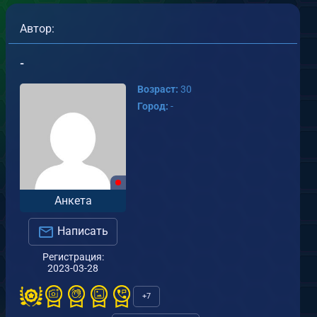
Автор:
-
Возраст:
30
Город:
-
ерсия 2
версия 1
Анкета
т
-
от
-
.03.2023
31.03.2023
Написать
Регистрация:
0
0
0
0
2023-03-28
+7