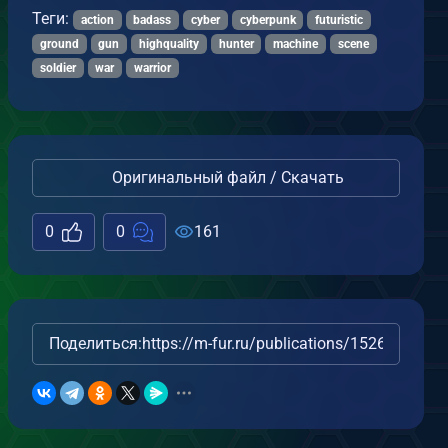
Теги:
action
badass
cyber
cyberpunk
futuristic
ground
gun
highquality
hunter
machine
scene
soldier
war
warrior
Оригинальный файл / Скачать
0
0
161
Поделиться:
https://m-fur.ru/publications/15263/