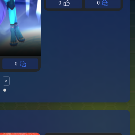
0
0
0
>