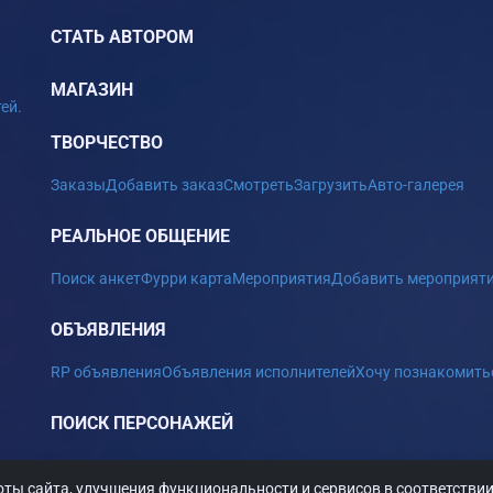
СТАТЬ АВТОРОМ
МАГАЗИН
ей.
ТВОРЧЕСТВО
Заказы
Добавить заказ
Смотреть
Загрузить
Авто-галерея
РЕАЛЬНОЕ ОБЩЕНИЕ
Поиск анкет
Фурри карта
Мероприятия
Добавить мероприят
ОБЪЯВЛЕНИЯ
RP объявления
Объявления исполнителей
Хочу познакомить
ПОИСК ПЕРСОНАЖЕЙ
ты сайта, улучшения функциональности и сервисов в соответстви