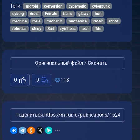
Теги:
android
conversion
cybernetic
cyberpunk
cyborg
droid
Female
frame
glowy
Iron
machine
male
mechanic
mechanical
repair
robot
robotics
shiny
Suit
synthetic
tech
Tits
Оригинальный файл / Скачать
0
0
118
Поделиться:
https://m-fur.ru/publications/15245/