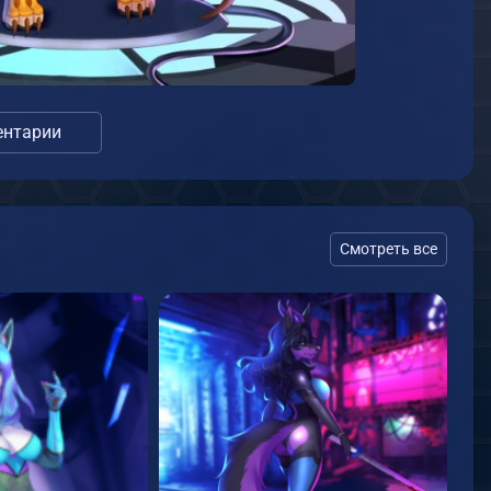
нтарии
Смотреть все
в
о
31