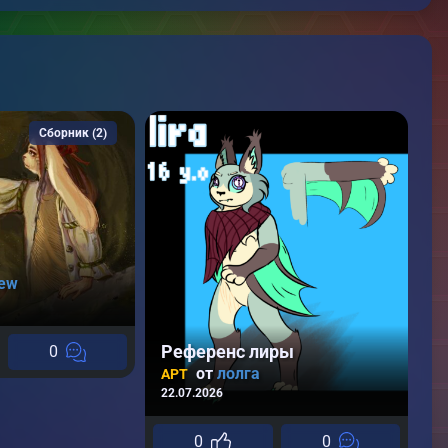
Сборник (2)
ew
Референс лиры
0
от
лолга
АРТ
22.07.2026
Л
А
30
0
0