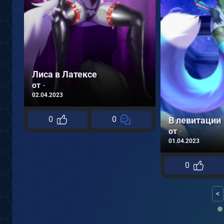
Лиса в Латексе
от
-
02.04.2023
0
0
В левитации
от
-
01.04.2023
0
<