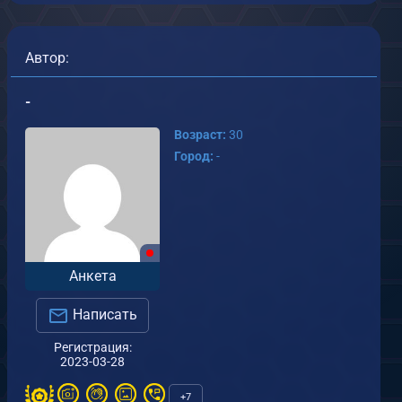
Автор:
-
Возраст:
30
Город:
-
Анкета
Написать
Регистрация:
ерсия 2
версия 1
2023-03-28
т
-
от
-
.03.2023
31.03.2023
+7