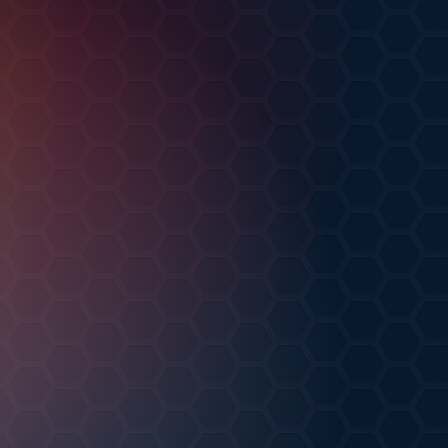
Резиночки <3
от
Murkmew
АРТ
еопардик
13.07.2026
от
Сорока
РТ
.07.2026
2
0