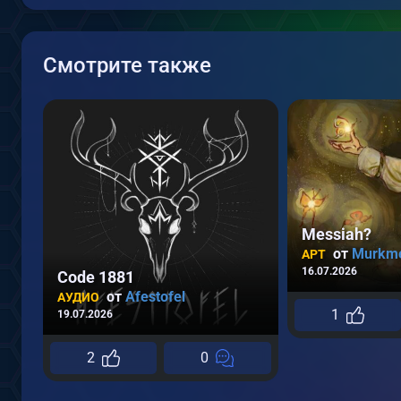
Смотрите также
Messiah?
от
Murkm
АРТ
16.07.2026
Code 1881
от
Afestofel
АУДИО
1
19.07.2026
2
0