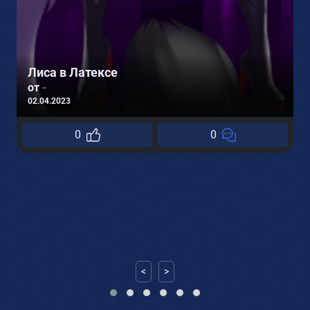
Лиса в Латексе
от
-
02.04.2023
0
0
0
<
>