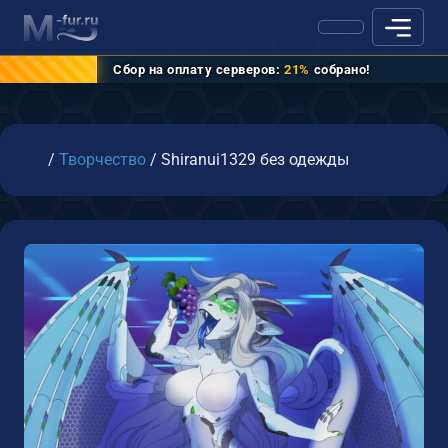
Сбор на оплату серверов:
21%
собрано!
Главная
/
Творчество
/
Shiranui1329 без одежды