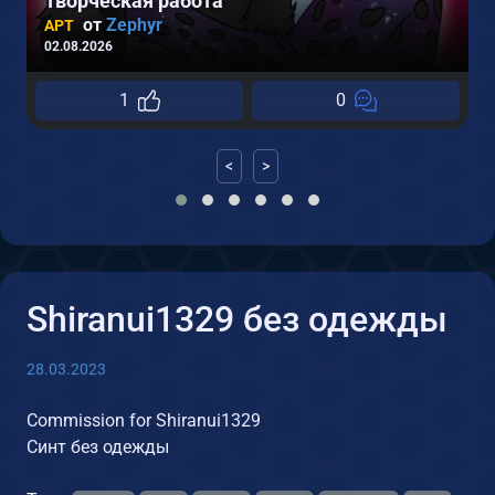
Творческая работа
от
Zephyr
АРТ
02.08.2026
0
1
0
<
>
Shiranui1329 без одежды
28.03.2023
Commission for Shiranui1329
Синт без одежды