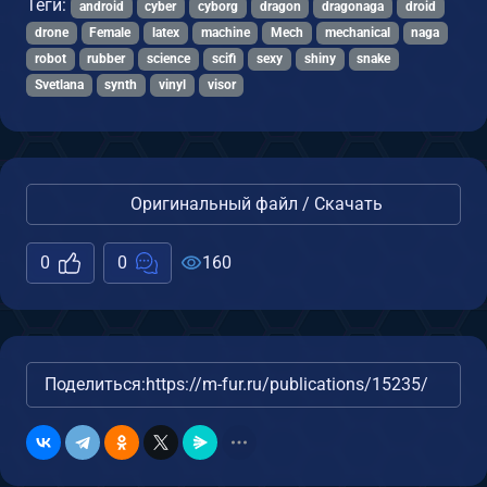
Теги:
android
cyber
cyborg
dragon
dragonaga
droid
drone
Female
latex
machine
Mech
mechanical
naga
robot
rubber
science
scifi
sexy
shiny
snake
Svetlana
synth
vinyl
visor
Оригинальный файл / Скачать
0
0
160
Поделиться:
https://m-fur.ru/publications/15235/