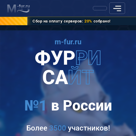
Сбор на оплату серверов:
20%
собрано!
m-fur.ru
ФУР
РИ
СА
ЙТ
№1
в России
Более
3500
участников!