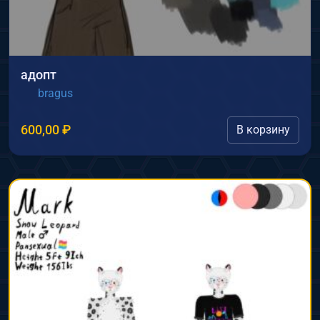
адопт
bragus
600,00
₽
В корзину