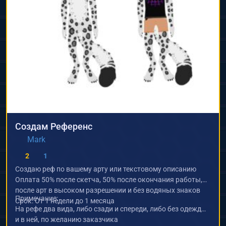
Создам Референс
Mark
2
1
Создаю реф по вашему арту или текстовому описанию
Оплата 50% после скетча, 50% после окончания работы,
после арт в высоком разрешении и без водяных знаков
Примечание:
Срок: От 1 недели до 1 месяца
На рефе два вида, либо сзади и спереди, либо без одежды
и в ней, по желанию заказчика