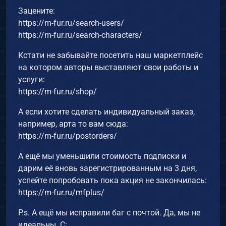
Зацените:
https://m-fur.ru/search-users/
https://m-fur.ru/search-characters/
Кстати не забывайте посетить наш маркетплейс
на котором авторы выставляют свои работы и
услуги:
https://m-fur.ru/shop/
А если хотите сделать индивидуальный заказ,
например, арта то вам сюда:
https://m-fur.ru/postorders/
А ещё мы уменьшили стоимость подписки и
дарим её вновь зарегистрированным на 3 дня,
успейте попробовать пока акция не закончилась:
https://m-fur.ru/mfplus/
P.s. А ещё мы исправили баг с почтой. Да, мы не
идеальны. С: