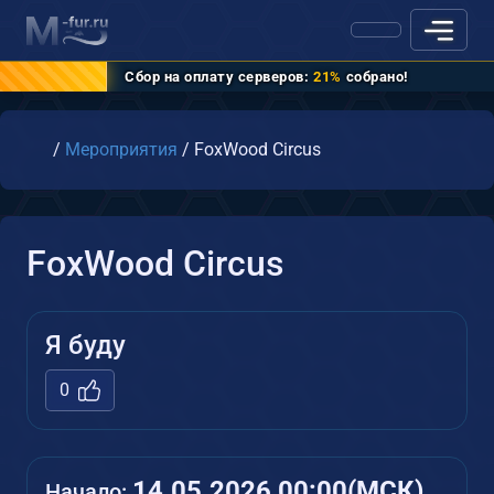
Сбор на оплату серверов:
21%
собрано!
Главная
/
Мероприятия
/
FoxWood Circus
FoxWood Circus
Я буду
0
14.05.2026 00:00(МСК)
Начало: