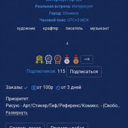
Реальная встреча:
Интересует
Город:
Обнинск
Часовой пояс:
UTC+3 МСК
художник
крафтер
писатель
музыкант
4
+18
Подписчиков:
115
Подписаться
Заказы:
от 100р
от 3 дней
Приоритет:
Рисую - Арт/Стикер/Гиф/Референс/Комикс. - (Свободен: пн, вт, ср: 14-16:00+-; чт, пт: 14-22:00; Сб, Вс: 9-15:00) - размер 1000x1000 и меньше.
Развернуть