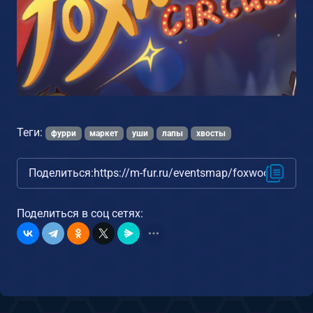
Теги:
фурри
маркет
уши
лапы
хвосты
Поделиться:
https://m-fur.ru/eventsmap/foxwood-circus/
Поделиться в соц сетях: