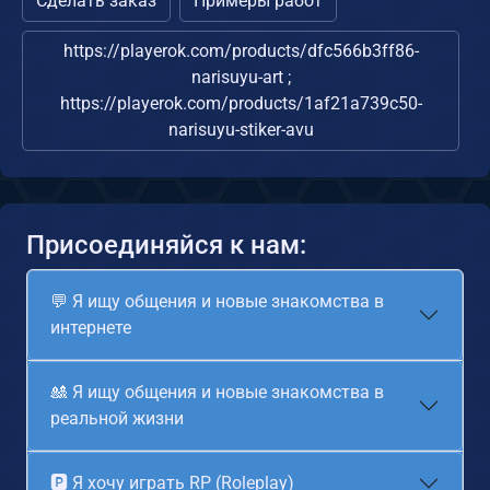
Сделать заказ
Примеры работ
https://playerok.com/products/dfc566b3ff86-
narisuyu-art ;
https://playerok.com/products/1af21a739c50-
narisuyu-stiker-avu
Присоединяйся к нам:
💬 Я ищу общения и новые знакомства в
интернете
🎎 Я ищу общения и новые знакомства в
реальной жизни
🅿 Я хочу играть RP (Roleplay)