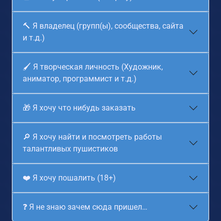
🔨 Я владелец (групп(ы), сообщества, сайта
и т.д.)
🖌️ Я творческая личность (Художник,
аниматор, программист и т.д.)
🎁 Я хочу что нибудь заказать
🔎 Я хочу найти и посмотреть работы
талантливых пушистиков
❤️ Я хочу пошалить (18+)
❓ Я не знаю зачем сюда пришел…