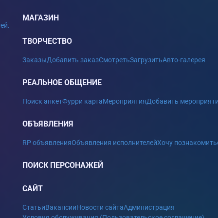
МАГАЗИН
ей.
ТВОРЧЕСТВО
Заказы
Добавить заказ
Смотреть
Загрузить
Авто-галерея
РЕАЛЬНОЕ ОБЩЕНИЕ
Поиск анкет
Фурри карта
Мероприятия
Добавить мероприят
ОБЪЯВЛЕНИЯ
RP объявления
Объявления исполнителей
Хочу познакомить
ПОИСК ПЕРСОНАЖЕЙ
САЙТ
Статьи
Вакансии
Новости сайта
Администрация
Условия обслуживания (Пользовательское соглашение)