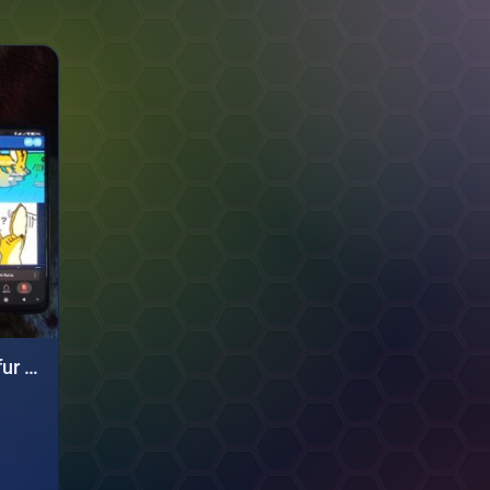
Фарм просмотров в m-fur акк/пост