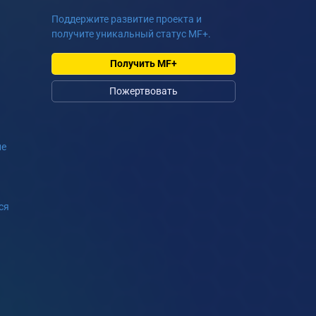
Поддержите развитие проекта и
получите уникальный статус MF+.
Получить MF+
Пожертвовать
ие
ся