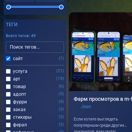
ТЕГИ
Всего тегов: 49
сайт
(1)
услуга
(21)
арт
(19)
товар
(6)
адопт
(5)
фурри
(4)
Jean
заказ
(3)
стикеры
(3)
Если хотите выглядеть
ферал
(3)
популярным среди других
аккаунтов, вам сюда!