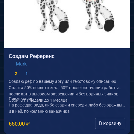
е
н
е
д
а
в
н
и
Создам Референс
е
Mark
2
1
Создаю реф по вашему арту или текстовому описанию
Оплата 50% после скетча, 50% после окончания работы,
после арт в высоком разрешении и без водяных знаков
Примечание:
Срок: От 1 недели до 1 месяца
На рефе два вида, либо сзади и спереди, либо без одежды
и в ней, по желанию заказчика
650,00
₽
В корзину