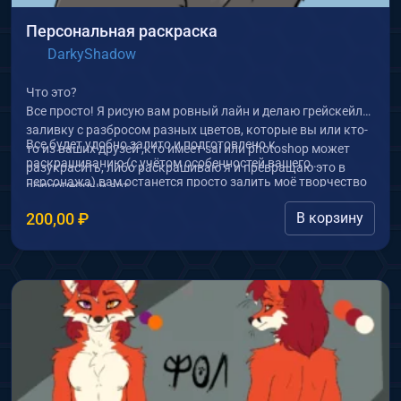
Персональная раскраска
DarkyShadow
Что это?
Все просто! Я рисую вам ровный лайн и делаю грейскейл
заливку с разбросом разных цветов, которые вы или кто-
Все будет удобно залито и подготовлено к
то из ваших друзей ,кто имеет sai или photoshop может
раскрашиванию (с учётом особенностей вашего
разукрасить, либо раскрашиваю я и превращаю это в
персонажа) вам останется просто залить моё творчество
полноценный арт.
цветом 🙂
200,00
₽
В корзину