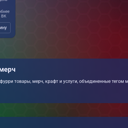
обнее
в ВК
а ваш
ину
т итд)
 мерч
фурри товары, мерч, крафт и услуги, объединенные тегом 