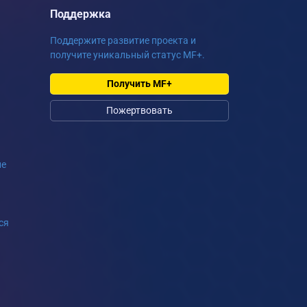
Поддержка
Поддержите развитие проекта и
получите уникальный статус MF+.
Получить MF+
Пожертвовать
ие
ся