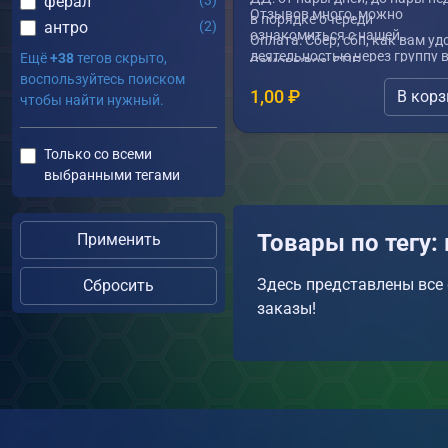
ферал
(3)
Отзывов много, можно
в порядке очереди
антро
(2)
ознакомиться с нашей
Оплата: Сбер, сбп, как вам уд
деятельностью через группу 
Ещё
+38
тегов скрыто,
Самовывоз: СПБ
воспользуйтесь поиском
Доставка: как вам удобнее, з
1,00
₽
В корз
чтобы найти нужный.
счет (сдек, поста россии, 5пос
Только со всеми
выбранными тегами
Товары по тегу:
Применить
Здесь представлены все 
Сбросить
заказы!