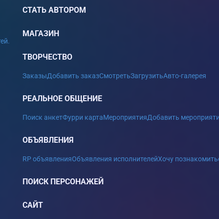
СТАТЬ АВТОРОМ
МАГАЗИН
ей.
ТВОРЧЕСТВО
Заказы
Добавить заказ
Смотреть
Загрузить
Авто-галерея
РЕАЛЬНОЕ ОБЩЕНИЕ
Поиск анкет
Фурри карта
Мероприятия
Добавить мероприят
ОБЪЯВЛЕНИЯ
RP объявления
Объявления исполнителей
Хочу познакомить
ПОИСК ПЕРСОНАЖЕЙ
САЙТ