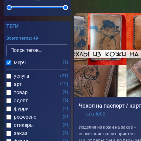
ТЕГИ
Всего тегов: 49
мерч
(1)
услуга
(21)
арт
(19)
товар
(6)
адопт
(5)
фурри
(4)
Likalo00
референс
(3)
стикеры
(3)
Изделия из кожи на заказ +
заказ
(3)
выжигание ваших принтов.
ДД: от пары дней, до пары не