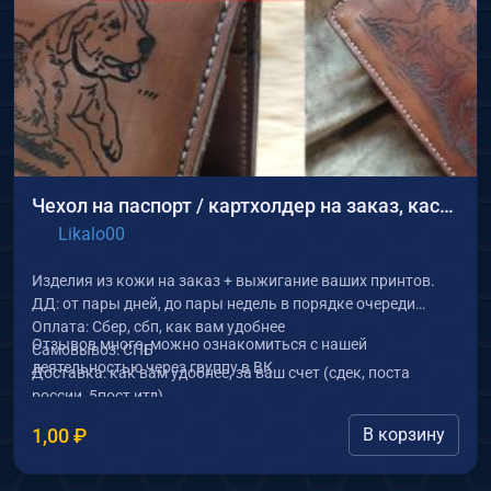
Чехол на паспорт / картхолдер на заказ, кастом
Likalo00
Изделия из кожи на заказ + выжигание ваших принтов.
ДД: от пары дней, до пары недель в порядке очереди
Оплата: Сбер, сбп, как вам удобнее
Отзывов много, можно ознакомиться с нашей
Самовывоз: СПБ
деятельностью через группу в ВК
Доставка: как вам удобнее, за ваш счет (сдек, поста
россии, 5пост итд)
1,00
₽
В корзину