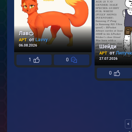
Лав🍊
от
Lavvy
АРТ
Шейди
06.08.2026
от
Липучк
АРТ
27.07.2026
1
0
0
<