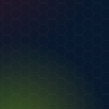
ongZhu
от
Strasaak
РТ
.08.2026
0
0
от
Rush Fox
04.08.2026
0
0