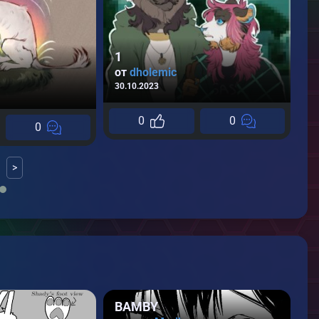
1
от
dholemic
30.10.2023
0
0
0
>
BAMBY