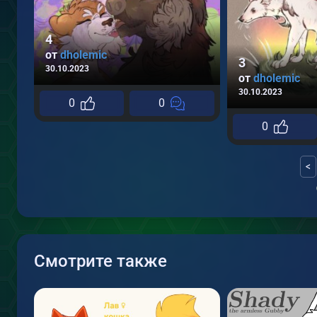
4
от
dholemic
3
30.10.2023
от
dholemic
30.10.2023
0
0
0
<
Смотрите также