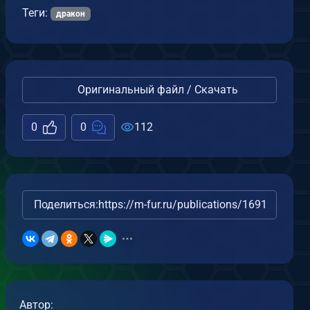
Теги:
дракон
Оригинальный файл / Скачать
0
0
112
Поделиться:
https://m-fur.ru/publications/16912/
Автор: