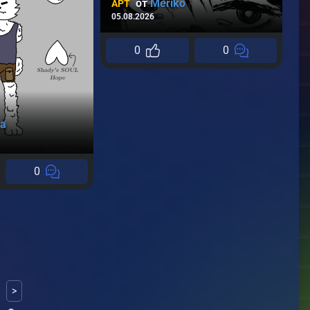
от
Meriko
АРТ
05.08.2026
0
0
L
А
06
а
0
>