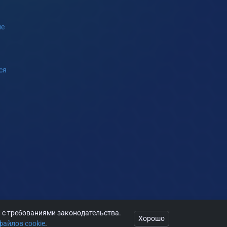
ие
ся
и с требованиями законодательства.
Хорошо
файлов cookie
.