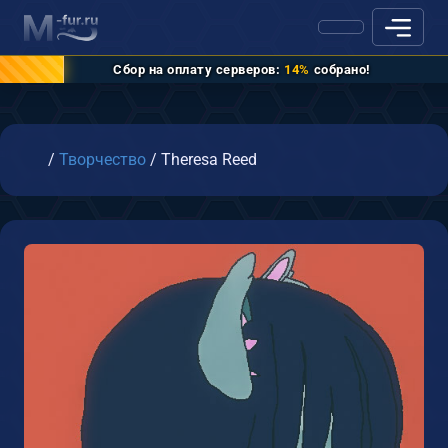
Сбор на оплату серверов:
14%
собрано!
Главная
/
Творчество
/
Theresa Reed