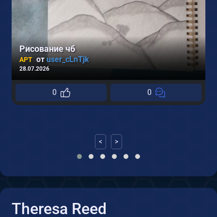
Рисование чб
от
user_cLnTjk
АРТ
28.07.2026
1
0
0
<
>
Theresa Reed