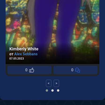
Kimberly White
от
Alex Sebbans
07.05.2023
0
0
0
<
>