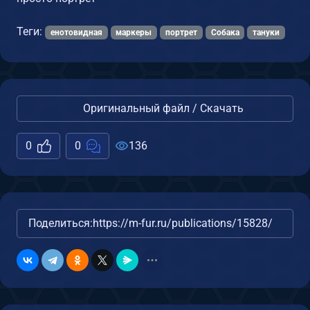
Теги:
енотовидная
маркеры
портрет
Собака
тануки
Оригинальный файл / Скачать
0
0
136
Поделиться:
https://m-fur.ru/publications/15828/