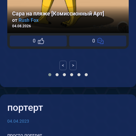
Сара на пляже [Комиссионный Арт]
от
Rush Fox
04.08.2026
0
0
<
>
портерт
04.04.2023
просто портрет