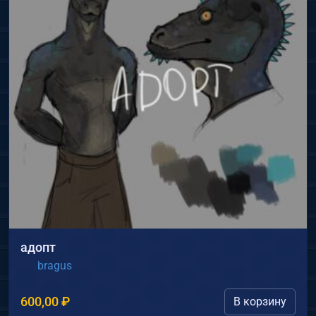
адопт
bragus
600,00
₽
В корзину