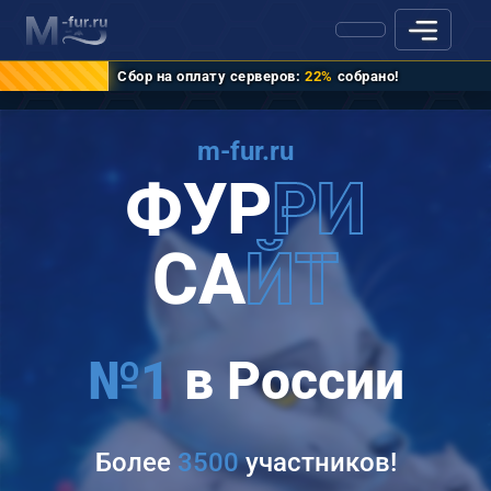
Сбор на оплату серверов:
22%
собрано!
m-fur.ru
ФУР
РИ
СА
ЙТ
№1
в России
Более
3500
участников!