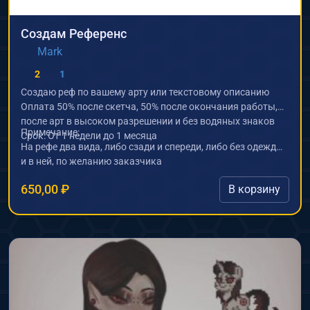
Создам Референс
Mark
2
1
Создаю реф по вашему арту или текстовому описанию
Оплата 50% после скетча, 50% после окончания работы,
после арт в высоком разрешении и без водяных знаков
Примечание:
Срок: От 1 недели до 1 месяца
На рефе два вида, либо сзади и спереди, либо без одежды
и в ней, по желанию заказчика
650,00
₽
В корзину