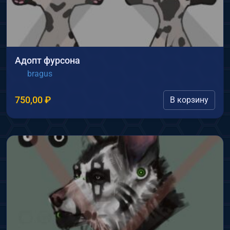
Адопт фурсона
bragus
750,00
₽
В корзину