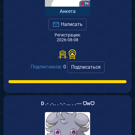
1ч
Анкета
Написать
Регистрация:
2026-08-08
Подписчиков:
0
Подписаться
D .- .-.. . -.- ... . .--- ᗜwᗜ