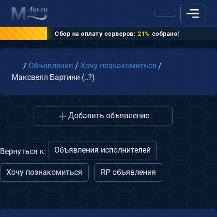
Сбор на оплату серверов:
21%
собрано!
Главная
/
Объявления
/
Хочу познакомиться
/
Максвелл Бартини (..?)
Добавить объявление
Объявления исполнителей
Вернуться к:
Хочу познакомиться
RP объявления