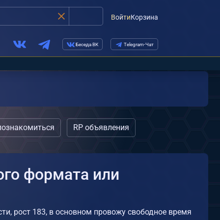
Войти
Корзина
Беседа ВК
Telegram-Чат
познакомиться
RP объявления
ого формата или
ти, рост 183, в основном провожу свободное время