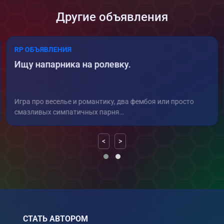
Другие объявления
RP ОБЪЯВЛЕНИЯ
Ищу напарника на ролевку.
Игра про веселье и романтику, два фембоя или просто
смазливых симпатичных парня…
<
>
СТАТЬ АВТОРОМ