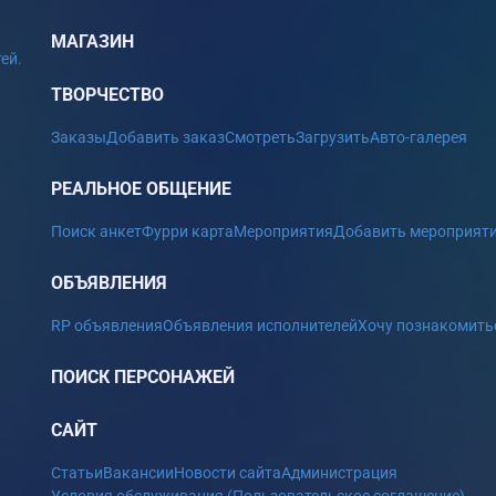
МАГАЗИН
ей.
ТВОРЧЕСТВО
Заказы
Добавить заказ
Смотреть
Загрузить
Авто-галерея
РЕАЛЬНОЕ ОБЩЕНИЕ
Поиск анкет
Фурри карта
Мероприятия
Добавить мероприят
ОБЪЯВЛЕНИЯ
RP объявления
Объявления исполнителей
Хочу познакомить
ПОИСК ПЕРСОНАЖЕЙ
САЙТ
Статьи
Вакансии
Новости сайта
Администрация