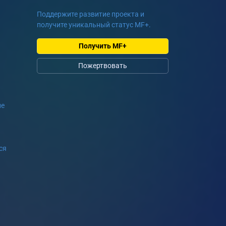
Поддержите развитие проекта и
получите уникальный статус MF+.
Получить MF+
Пожертвовать
ие
ся