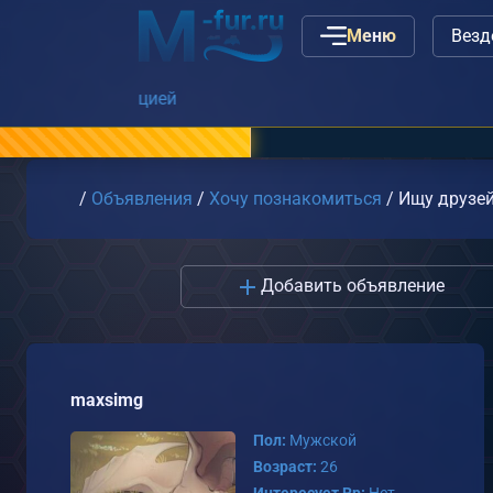
Меню
Наши ва
Главная
/
Объявления
/
Хочу познакомиться
/
Ищу друзей
Добавить объявление
maxsimg
Пол:
Мужской
Возраст:
26
Интересует Rp:
Нет