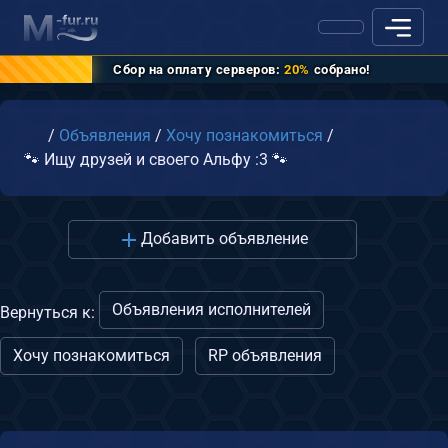
Сбор на оплату серверов:
20%
собрано!
Главная
/
Объявления
/
Хочу познакомиться
/
🐾 Ищу друзей и своего Альфу :3 🐾
Добавить объявление
Объявления исполнителей
Вернуться к:
Хочу познакомиться
RP объявления