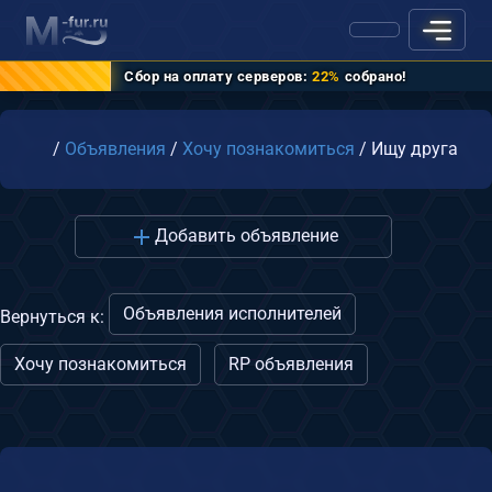
Сбор на оплату серверов:
22%
собрано!
Главная
/
Объявления
/
Хочу познакомиться
/
Ищу друга
Добавить объявление
Объявления исполнителей
Вернуться к:
Хочу познакомиться
RP объявления